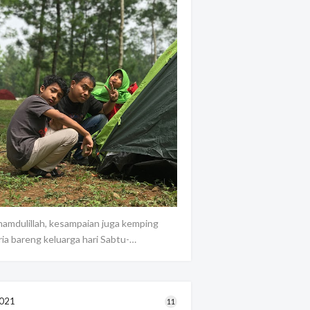
hamdulillah, kesampaian juga kemping
ria bareng keluarga hari Sabtu-…
021
11