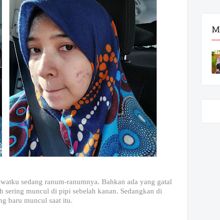
M
rawatku sedang ranum-ranumnya. Bahkan ada yang gatal
ih sering muncul di pipi sebelah kanan. Sedangkan di
ng baru muncul saat itu.