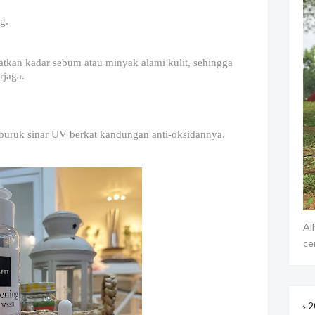
g.
katkan kadar sebum atau minyak alami kulit, sehingga
rjaga.
k buruk sinar UV berkat kandungan anti-oksidannya.
Al
ce
2