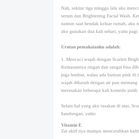
Nah, sekitar tiga minggu lalu aku menc
serum dan Brightening Facial Wash. Ket
namun saat hendak keluar rumah, aku 
aku gunakan dua kali sehari, yaitu pag
Urutan pemakaianku adalah:
1. Mencuci wajah dengan Scarlett Brigh
Kemasannya ringan dan sangat bisa diba
juga lembut, walau ada butiran pink di da
wajah dibasuh dengan air pun memang le
merasakan beberapa kali komedo putih y
Selain hal yang aku rasakan di atas, Sc
kandungan, yaitu:
Vitamin E
Zat aktif nya mampu mencerahkan kulit