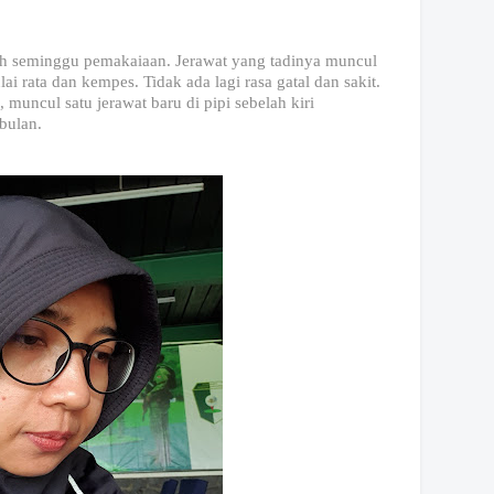
ah seminggu pemakaiaan. Jerawat yang tadinya muncul
ai rata dan kempes. Tidak ada lagi rasa gatal dan sakit.
muncul satu jerawat baru di pipi sebelah kiri
 bulan.