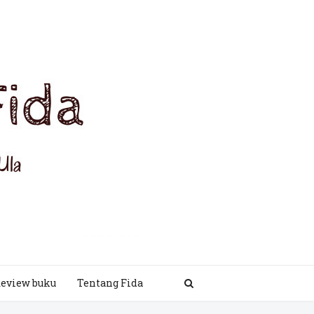
eview buku
Tentang Fida