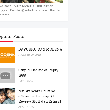
ka Baca - Suka Menulis - Ibu Rumah
ngga - Pemilik @aufadina_store - Ibu dari
a anak -
opular Posts
DAPURKU DAN MODENA
November 29, 2012
Stupid Ending of Reply
1988
Juli 10, 2016
My Skincare Routine
(Clinique, Laneign) +
Review SK II dan Erha 21
April 24, 2017