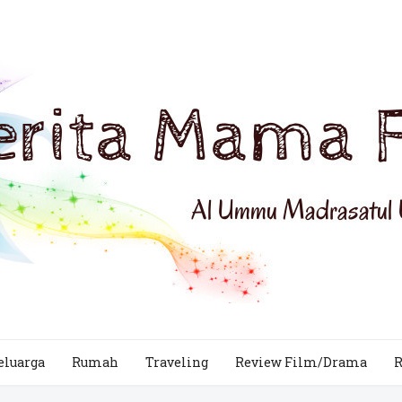
eluarga
Rumah
Traveling
Review Film/Drama
R