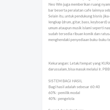
Neo Wm juga memberikan ruang nyaman
bar beserta peralatan cafe lainnya se
Selain itu, untuk pendukung bisnis jik
lengkap (drum, gitar, bass, keyboard)
umum ataupun musik islami seperti nas
sudah tersedia ribuan komik dan ratusa
menghendaki penyediaan buku-buku te
Kekurangan: Letak/tempat yang KURA
darussalam, bisa masuk melalui lr. PB
SISTEM BAGI HASIL
Bagi hasil adalah sebesar 60:40
60% : pemilik modal
40% : pengelola