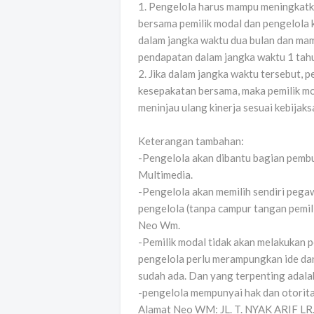
1. Pengelola harus mampu meningkatka
bersama pemilik modal dan pengelola k
dalam jangka waktu dua bulan dan ma
pendapatan dalam jangka waktu 1 tah
2. Jika dalam jangka waktu tersebut, p
kesepakatan bersama, maka pemilik m
meninjau ulang kinerja sesuai kebijak
Keterangan tambahan:
-Pengelola akan dibantu bagian pemb
Multimedia.
-Pengelola akan memilih sendiri pega
pengelola (tanpa campur tangan pemil
Neo Wm.
-Pemilik modal tidak akan melakukan p
pengelola perlu merampungkan ide dan
sudah ada. Dan yang terpenting adalah
-pengelola mempunyai hak dan otorita
Alamat Neo WM: JL. T. NYAK ARIF 