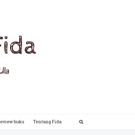
eview buku
Tentang Fida