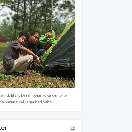
hamdulillah, kesampaian juga kemping
ria bareng keluarga hari Sabtu-…
021
11