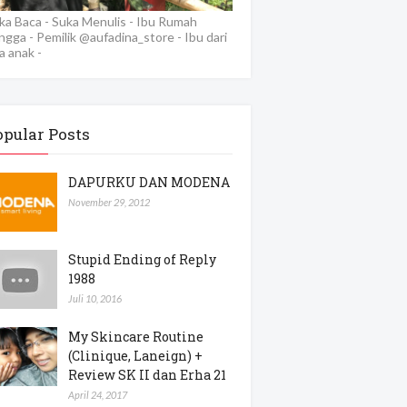
ka Baca - Suka Menulis - Ibu Rumah
ngga - Pemilik @aufadina_store - Ibu dari
a anak -
opular Posts
DAPURKU DAN MODENA
November 29, 2012
Stupid Ending of Reply
1988
Juli 10, 2016
My Skincare Routine
(Clinique, Laneign) +
Review SK II dan Erha 21
April 24, 2017