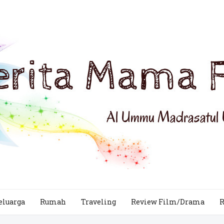
eluarga
Rumah
Traveling
Review Film/Drama
R