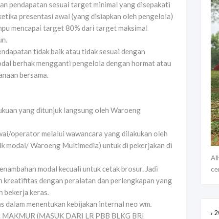
n pendapatan sesuai target minimal yang disepakati
etika presentasi awal (yang disiapkan oleh pengelola)
mpu mencapai target 80% dari target maksimal
un.
endapatan tidak baik atau tidak sesuai dengan
odal berhak mengganti pengelola dengan hormat atau
sanaan bersama.
ukuan yang ditunjuk langsung oleh Waroeng
wai/operator melalui wawancara yang dilakukan oleh
ik modal/ Waroeng Multimedia) untuk di pekerjakan di
Al
enambahan modal kecuali untuk cetak brosur. Jadi
ce
 kreatifitas dengan peralatan dan perlengkapan yang
 bekerja keras.
s dalam menentukan kebijakan internal neo wm.
2
LR. MAKMUR (MASUK DARI LR PBB BLKG BRI