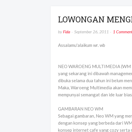
LOWONGAN MENGE
by
Fida
September 26, 2011
1 Comment
Assalamu'alaikum wr. wb
NEO WAROENG MULTIMEDIA (WM 2) m
yang sekarang ini dibawah managemen
dibuka selama dua tahun ini belum men
Maka, Waroeng Multimedia akan membe
mempunyai semangat dan ide luar bias
GAMBARAN NEO WM
Sebagai gambaran, Neo WM yang meru
dengan konsep yang berbeda dari WM
konsep internet cafe yang cozy sert