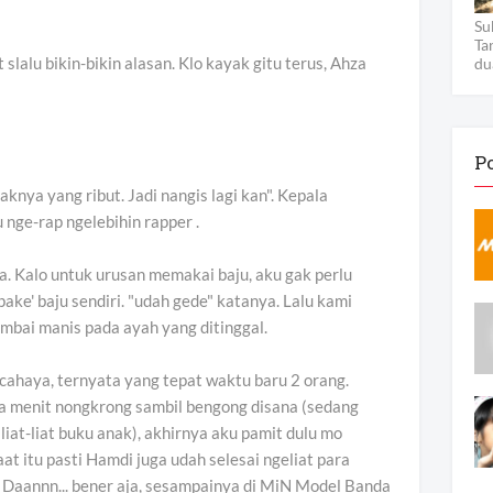
Su
Ta
t slalu bikin-bikin alasan. Klo kayak gitu terus, Ahza
du
P
knya yang ribut. Jadi nangis lagi kan". Kepala
 nge-rap ngelebihin rapper .
ga. Kalo untuk urusan memakai baju, aku gak perlu
pake' baju sendiri. "udah gede" katanya. Lalu kami
mbai manis pada ayah yang ditinggal.
ahaya, ternyata yang tepat waktu baru 2 orang.
a menit nongkrong sambil bengong disana (sedang
 liat-liat buku anak), akhirnya aku pamit dulu mo
at itu pasti Hamdi juga udah selesai ngeliat para
 Daannn... bener aja, sesampainya di MiN Model Banda