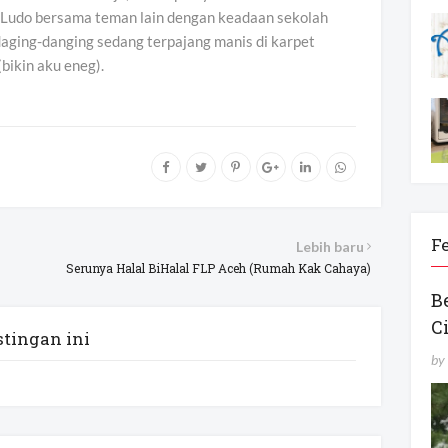
n Ludo bersama teman lain dengan keadaan sekolah
 daging-danging sedang terpajang manis di karpet
(bikin aku eneg).
F
Lebih baru
Serunya Halal BiHalal FLP Aceh (Rumah Kak Cahaya)
B
C
tingan ini
by