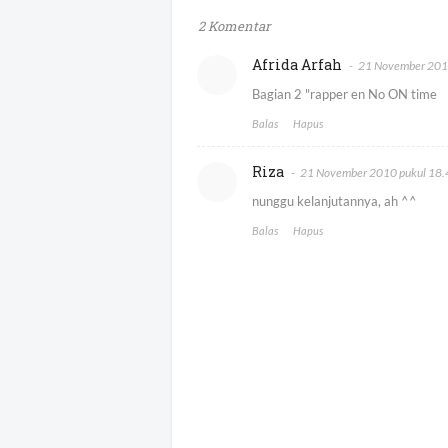
2 Komentar
Afrida Arfah
21 November 201
Bagian 2 "rapper en No ON time
Balas
Hapus
Riza
21 November 2010 pukul 18.
nunggu kelanjutannya, ah ^^
Balas
Hapus