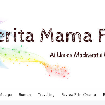
eluarga
Rumah
Traveling
Review Film/Drama
R