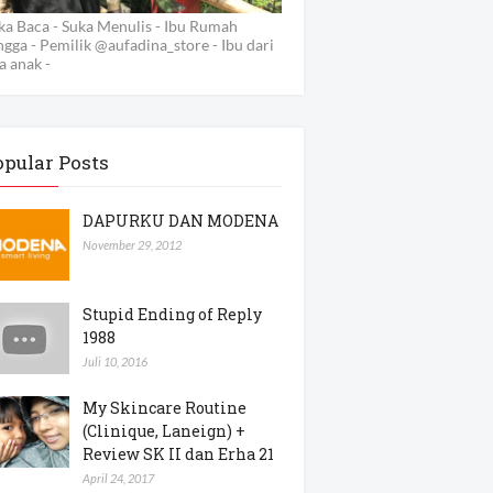
ka Baca - Suka Menulis - Ibu Rumah
ngga - Pemilik @aufadina_store - Ibu dari
a anak -
opular Posts
DAPURKU DAN MODENA
November 29, 2012
Stupid Ending of Reply
1988
Juli 10, 2016
My Skincare Routine
(Clinique, Laneign) +
Review SK II dan Erha 21
April 24, 2017