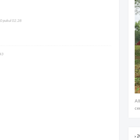
0 pukul 02.28
43
Al
ce
2