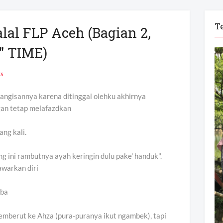
T
lal FLP Aceh (Bagian 2,
" TIME)
s
tangisannya karena ditinggal olehku akhirnya
an tetap melafazdkan
ng kali.
ang ini rambutnya ayah keringin dulu pake' handuk".
awarkan diri
iba
emberut ke Ahza (pura-puranya ikut ngambek), tapi