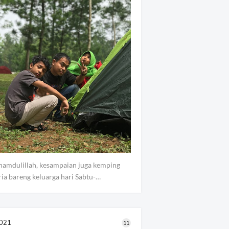
hamdulillah, kesampaian juga kemping
ria bareng keluarga hari Sabtu-…
021
11