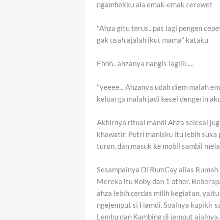
ngambekku ala emak-emak cerewet
"Ahza gitu terus.. pas lagi pengen cepe
gak usah ajalah ikut mama" kataku
Ehhh.. ahzanya nangis lagiiii.....
"yeeee... Ahzanya udah diem malah ema
keluarga malah jadi kesel dengerin aku
Akhirnya ritual mandi Ahza selesai ju
khawatir. Putri manisku itu lebih suka 
turun, dan masuk ke mobil sambil mela
Sesampainya Di RumCay alias Rumah c
Mereka itu Roby dan 1 other. Beberap
ahza lebih cerdas milih kegiatan, yaitu
ngejemput si Hamdi. Soalnya kupikir sa
Lembu dan Kambing di jemput ajalnya.