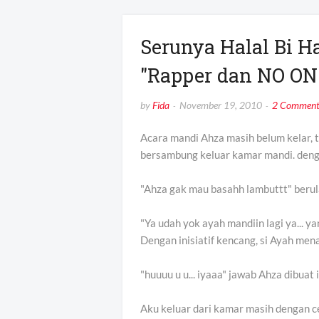
Serunya Halal Bi Ha
"Rapper dan NO ON
by
Fida
November 19, 2010
2 Comment
Acara mandi Ahza masih belum kelar, 
bersambung keluar kamar mandi. deng
"Ahza gak mau basahh lambuttt" berula
"Ya udah yok ayah mandiin lagi ya... y
Dengan inisiatif kencang, si Ayah men
"huuuu u u... iyaaa" jawab Ahza dibuat 
Aku keluar dari kamar masih dengan c