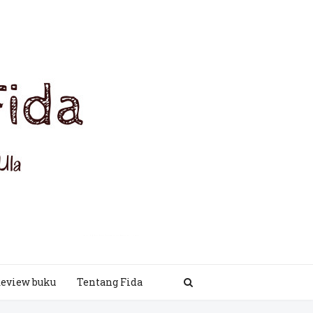
eview buku
Tentang Fida