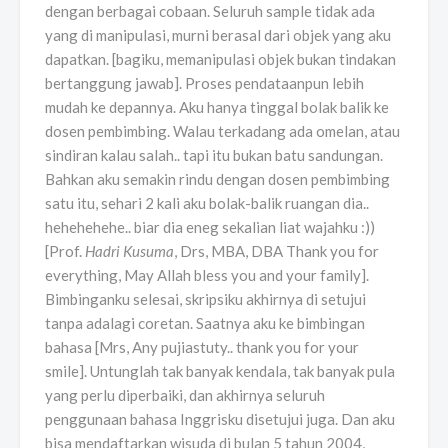
dengan berbagai cobaan. Seluruh sample tidak ada
yang di manipulasi, murni berasal dari objek yang aku
dapatkan. [bagiku, memanipulasi objek bukan tindakan
bertanggung jawab]. Proses pendataanpun lebih
mudah ke depannya. Aku hanya tinggal bolak balik ke
dosen pembimbing. Walau terkadang ada omelan, atau
sindiran kalau salah.. tapi itu bukan batu sandungan.
Bahkan aku semakin rindu dengan dosen pembimbing
satu itu, sehari 2 kali aku bolak-balik ruangan dia..
hehehehehe.. biar dia eneg sekalian liat wajahku :))
[Prof.
Hadri Kusuma
, Drs, MBA, DBA Thank you for
everything, May Allah bless you and your family].
Bimbinganku selesai, skripsiku akhirnya di setujui
tanpa adalagi coretan. Saatnya aku ke bimbingan
bahasa [Mrs, Any pujiastuty.. thank you for your
smile]. Untunglah tak banyak kendala, tak banyak pula
yang perlu diperbaiki, dan akhirnya seluruh
penggunaan bahasa Inggrisku disetujui juga. Dan aku
bisa mendaftarkan wisuda di bulan 5 tahun 2004,