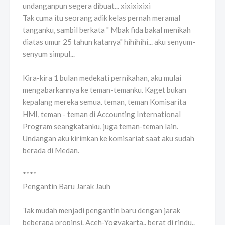
undanganpun segera dibuat... xixixixixi
Tak cuma itu seorang adik kelas pernah meramal
tanganku, sambil berkata " Mbak fida bakal menikah
diatas umur 25 tahun katanya" hihihihi... aku senyum-
senyum simpul...
Kira-kira 1 bulan medekati pernikahan, aku mulai
mengabarkannya ke teman-temanku. Kaget bukan
kepalang mereka semua. teman, teman Komisarita
HMI, teman - teman di Accounting International
Program seangkatanku, juga teman-teman lain.
Undangan aku kirimkan ke komisariat saat aku sudah
berada di Medan.
****
Pengantin Baru Jarak Jauh
Tak mudah menjadi pengantin baru dengan jarak
beberapa propinsi. Aceh-Yogyakarta.. berat di rindu..