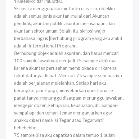
'Hueeekkk' dari mulutku.
Skripsiku menggunakan metode research, objekku
adalah semua jenis akuntan, mulai dari Akuntan
pendidik, akuntan publik, akuntan perusahaan, dan
akuntan sektor umum. Selain itu, skripsi wajib
berbahasa ingris [berhubung program yang aku ambil
adalah International Program].
Berhubung objek adalah akuntan, dan harus mencari
100 sample [awalnya] menjadi 75 [sample akhirnya
karena akuntan perusahan memblokade diri karena
takut datanya dilihat. Mencari 75 sample sebenarnya
adalah perjalanan melelahkan. Setiap hari aku
berangkat jam 7 pagi, menyebarkan questionaire
padat tanya, menunggu disatpam, menunggu jawaban,
mengejar dosen, kehujanan, kepanasan, dll. Sampai-
sampai opi dan teman-teman menganjurkan agar
anakku diberi nama 'si Tegar atau Tegarwati'
hehehehhe...
75 sample bisa aku dapatkan dalam tempo 1 bulan