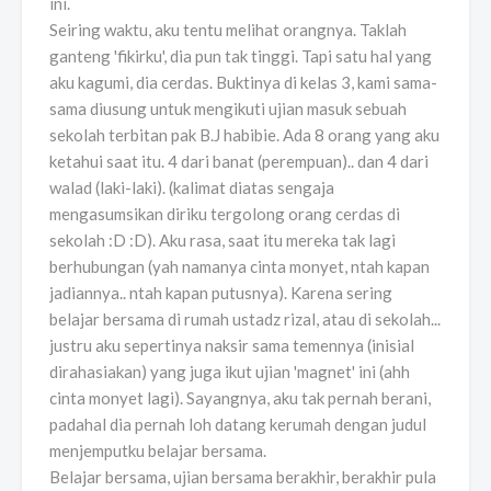
ini.
Seiring waktu, aku tentu melihat orangnya. Taklah
ganteng 'fikirku', dia pun tak tinggi. Tapi satu hal yang
aku kagumi, dia cerdas. Buktinya di kelas 3, kami sama-
sama diusung untuk mengikuti ujian masuk sebuah
sekolah terbitan pak B.J habibie. Ada 8 orang yang aku
ketahui saat itu. 4 dari banat (perempuan).. dan 4 dari
walad (laki-laki). (kalimat diatas sengaja
mengasumsikan diriku tergolong orang cerdas di
sekolah :D :D). Aku rasa, saat itu mereka tak lagi
berhubungan (yah namanya cinta monyet, ntah kapan
jadiannya.. ntah kapan putusnya). Karena sering
belajar bersama di rumah ustadz rizal, atau di sekolah...
justru aku sepertinya naksir sama temennya (inisial
dirahasiakan) yang juga ikut ujian 'magnet' ini (ahh
cinta monyet lagi). Sayangnya, aku tak pernah berani,
padahal dia pernah loh datang kerumah dengan judul
menjemputku belajar bersama.
Belajar bersama, ujian bersama berakhir, berakhir pula