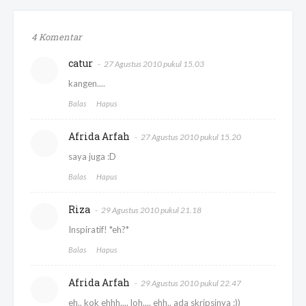
4 Komentar
catur
27 Agustus 2010 pukul 15.03
kangen....
Balas
Hapus
Afrida Arfah
27 Agustus 2010 pukul 15.20
saya juga :D
Balas
Hapus
Riza
29 Agustus 2010 pukul 21.18
Inspiratif! *eh?*
Balas
Hapus
Afrida Arfah
29 Agustus 2010 pukul 22.47
eh.. kok ehhh.... loh.... ehh.. ada skripsinya :))