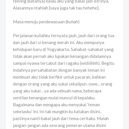
feeling (katanya) kalau aku yang bakal jadi istrinya.
Alasannya ntahlah [saya juga tak tau hehehe].
Masa menuju pendewasaan (kuliah)
Perjalanan kuliahku ternyata jauh, jauh dari orang tua
dan jauh dari si benang merah ini. Aku mempunya
kehidupan baru di Yogyakarta. Sahabat-sahabat yang
tidak akan pernah aku lupakan kenangan didalamnya
sampai nyawa tercabut dari ragaku (widiiihhh). Begitu
indahnya persahabatan dengan banyak teman ini
membuat aku tidak berfikir untuk pacaran, bahkan
dengan orang yang aku sukai sekalipun. oww... orang
yang aku sukai .. ya ada sebuah nama, beberapa
sentilan kenangan mulai muncul di kepalaku.
Bagaimana dan mengapa aku menyukai 'teman
sekelasku' ini. Ini tak mungkin ku katakan disini..
pastinya nanti bakal jauh dari tema ceritaku. Malah
jangan-jangan ada seorang pemeran utama disini