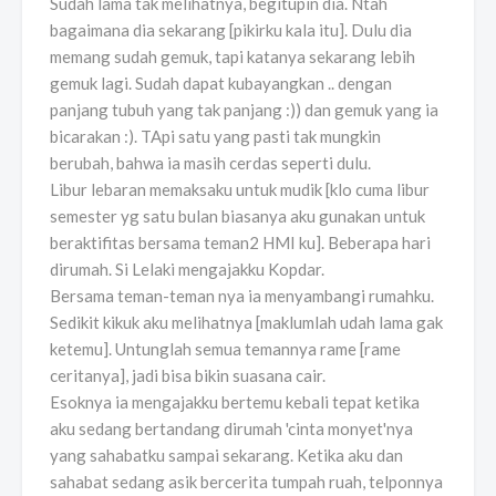
Sudah lama tak melihatnya, begitupin dia. Ntah
bagaimana dia sekarang [pikirku kala itu]. Dulu dia
memang sudah gemuk, tapi katanya sekarang lebih
gemuk lagi. Sudah dapat kubayangkan .. dengan
panjang tubuh yang tak panjang :)) dan gemuk yang ia
bicarakan :). TApi satu yang pasti tak mungkin
berubah, bahwa ia masih cerdas seperti dulu.
Libur lebaran memaksaku untuk mudik [klo cuma libur
semester yg satu bulan biasanya aku gunakan untuk
beraktifitas bersama teman2 HMI ku]. Beberapa hari
dirumah. Si Lelaki mengajakku Kopdar.
Bersama teman-teman nya ia menyambangi rumahku.
Sedikit kikuk aku melihatnya [maklumlah udah lama gak
ketemu]. Untunglah semua temannya rame [rame
ceritanya], jadi bisa bikin suasana cair.
Esoknya ia mengajakku bertemu kebali tepat ketika
aku sedang bertandang dirumah 'cinta monyet'nya
yang sahabatku sampai sekarang. Ketika aku dan
sahabat sedang asik bercerita tumpah ruah, telponnya