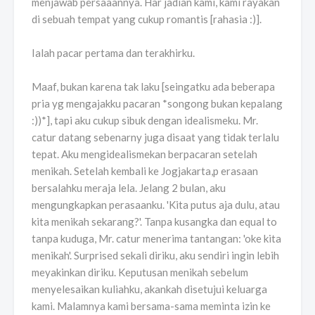
menjawab persaaannya. Har jadian kami, kami rayakan
di sebuah tempat yang cukup romantis [rahasia :)].
Ialah pacar pertama dan terakhirku.
Maaf, bukan karena tak laku [seingatku ada beberapa
pria yg mengajakku pacaran *songong bukan kepalang
:))*], tapi aku cukup sibuk dengan idealismeku. Mr.
catur datang sebenarny juga disaat yang tidak terlalu
tepat. Aku mengidealismekan berpacaran setelah
menikah. Setelah kembali ke Jogjakarta,p erasaan
bersalahku meraja lela. Jelang 2 bulan, aku
mengungkapkan perasaanku. 'Kita putus aja dulu, atau
kita menikah sekarang?'. Tanpa kusangka dan equal to
tanpa kuduga, Mr. catur menerima tantangan: 'oke kita
menikah'. Surprised sekali diriku, aku sendiri ingin lebih
meyakinkan diriku. Keputusan menikah sebelum
menyelesaikan kuliahku, akankah disetujui keluarga
kami. Malamnya kami bersama-sama meminta izin ke