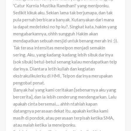
'Catur Kurnia Mustika Ramdhani' yang menlponku.
Sedikit kikuk aku. Sekian lama tak berjumapa, dan tak
pula pernah berbicara banyak. Kutanyakan dari mana
ia dapat medeteksi no hp ku?. Singkat kata, hakim yang
mengabarkannya, ohhh sungguh Hakim akan
mendapatkan sebuah mesjid untuk benang merah ini :)).
Tak terasa intensitas menelpon menjadi semakin
sering. Aku, yang kadang-kadang lebih sibuk darinya
(sok sibuk) betul-betul senang kalau mendapatkan telp
darinya. Diantara letih kuliah dan kegiatan
ekstrakulikulerku di HMI, Telpon darinya merupakan
pengobat penat.
Banyak hal yang kami ceritakan [sebenarnya aku yang
bercerita], dan ia lebih cenderung mendengarkan. Lalu
apakah cinta bersemai.... ahhh ntahlah kapan
datangnya perasaan dekat itu, apakah ketika kami
masih di pondok, atau perasaan terpisah ketika SMA,
atau malah ketika ia menelponku.