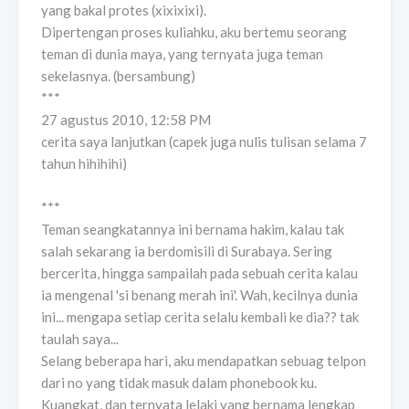
yang bakal protes (xixixixi).
Dipertengan proses kuliahku, aku bertemu seorang
teman di dunia maya, yang ternyata juga teman
sekelasnya. (bersambung)
***
27 agustus 2010, 12:58 PM
cerita saya lanjutkan (capek juga nulis tulisan selama 7
tahun hihihihi)
***
Teman seangkatannya ini bernama hakim, kalau tak
salah sekarang ia berdomisili di Surabaya. Sering
bercerita, hingga sampailah pada sebuah cerita kalau
ia mengenal 'si benang merah ini'. Wah, kecilnya dunia
ini... mengapa setiap cerita selalu kembali ke dia?? tak
taulah saya...
Selang beberapa hari, aku mendapatkan sebuag telpon
dari no yang tidak masuk dalam phonebook ku.
Kuangkat, dan ternyata lelaki yang bernama lengkap