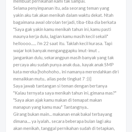
membuat pernikahan kami tak sampai.
Selama penyimpanan itu, ada seorang teman yang
yakin aku tak akan menikah dalam waktu dekat. Ntah
bagaimana awal obrolan terjadi, tiba-tiba dia berkata
"Saya gak yakin kamu menikah tahun ini, kamu pasti
maunya kerja dulu, lagian kamu masih kecil sekali"
helloooo...... i'm 22 saat itu. Taklah kecil kurasa. Tapi
wajar kok banyak menganggapku imut-imut ..
jangankan dulu, sekarangpun masih banyak yang tak
percaya aku sudah punya anak dua.. kayak anak SMP
kata mereka [hohohoho.. ini namanya merendahkan diri
menaikkan mutu.. alias pede tingkat 7 :))]
Saya jawab tantangan si teman dengan bertanya
"Kalau ternyata saya menikah tahun ini, gimana mas?"
"Saya akan ajak kamu makan di temapat makan
manapun yang kamu mau" Tantangnya..
Girang bukan main... makanan enak bakal terbayang
dimana.... ya iyalah.. secara beberapa bulan lagi aku
akan menikah, tanggal pernikahan sudah di tetapkan,