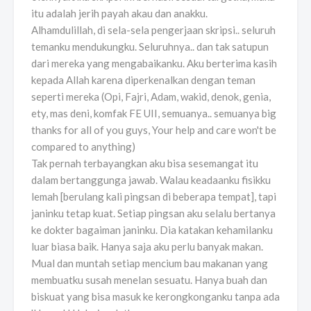
itu adalah jerih payah akau dan anakku.
Alhamdulillah, di sela-sela pengerjaan skripsi.. seluruh
temanku mendukungku. Seluruhnya.. dan tak satupun
dari mereka yang mengabaikanku. Aku berterima kasih
kepada Allah karena diperkenalkan dengan teman
seperti mereka (Opi, Fajri, Adam, wakid, denok, genia,
ety, mas deni, komfak FE UII, semuanya.. semuanya big
thanks for all of you guys, Your help and care won't be
compared to anything)
Tak pernah terbayangkan aku bisa sesemangat itu
dalam bertanggunga jawab. Walau keadaanku fisikku
lemah [berulang kali pingsan di beberapa tempat], tapi
janinku tetap kuat. Setiap pingsan aku selalu bertanya
ke dokter bagaiman janinku. Dia katakan kehamilanku
luar biasa baik. Hanya saja aku perlu banyak makan.
Mual dan muntah setiap mencium bau makanan yang
membuatku susah menelan sesuatu. Hanya buah dan
biskuat yang bisa masuk ke kerongkonganku tanpa ada