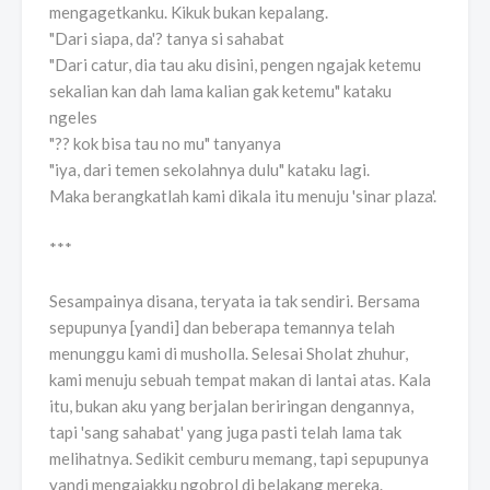
mengagetkanku. Kikuk bukan kepalang.
"Dari siapa, da'? tanya si sahabat
"Dari catur, dia tau aku disini, pengen ngajak ketemu
sekalian kan dah lama kalian gak ketemu" kataku
ngeles
"?? kok bisa tau no mu" tanyanya
"iya, dari temen sekolahnya dulu" kataku lagi.
Maka berangkatlah kami dikala itu menuju 'sinar plaza'.
***
Sesampainya disana, teryata ia tak sendiri. Bersama
sepupunya [yandi] dan beberapa temannya telah
menunggu kami di musholla. Selesai Sholat zhuhur,
kami menuju sebuah tempat makan di lantai atas. Kala
itu, bukan aku yang berjalan beriringan dengannya,
tapi 'sang sahabat' yang juga pasti telah lama tak
melihatnya. Sedikit cemburu memang, tapi sepupunya
yandi mengajakku ngobrol di belakang mereka.