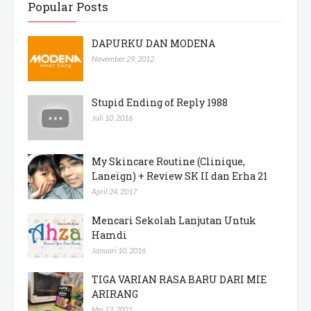
Popular Posts
DAPURKU DAN MODENA
November 29, 2012
Stupid Ending of Reply 1988
Juli 10, 2016
My Skincare Routine (Clinique,
Laneign) + Review SK II dan Erha 21
April 24, 2017
Mencari Sekolah Lanjutan Untuk
Hamdi
Januari 10, 2016
TIGA VARIAN RASA BARU DARI MIE
ARIRANG
Mei 12, 2021