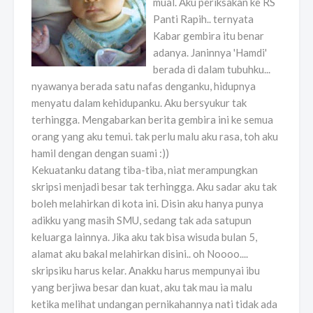
mual. Aku periksakan ke RS
Panti Rapih.. ternyata
Kabar gembira itu benar
adanya. Janinnya 'Hamdi'
berada di dalam tubuhku...
nyawanya berada satu nafas denganku, hidupnya
menyatu dalam kehidupanku. Aku bersyukur tak
terhingga. Mengabarkan berita gembira ini ke semua
orang yang aku temui. tak perlu malu aku rasa, toh aku
hamil dengan dengan suami :))
Kekuatanku datang tiba-tiba, niat merampungkan
skripsi menjadi besar tak terhingga. Aku sadar aku tak
boleh melahirkan di kota ini. Disin aku hanya punya
adikku yang masih SMU, sedang tak ada satupun
keluarga lainnya. Jika aku tak bisa wisuda bulan 5,
alamat aku bakal melahirkan disini.. oh Noooo....
skripsiku harus kelar. Anakku harus mempunyai ibu
yang berjiwa besar dan kuat, aku tak mau ia malu
ketika melihat undangan pernikahannya nati tidak ada