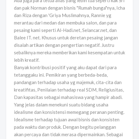
Ada juga para tetua alias yang lebih tua seperti kak Sri
dan pak Norman dengan bisnis "Rumah bunga"nya, Icha
dan Riza dengan 'Griya Muslimahnya, Rannie yg
merantau dari medan dan membuka salon, dan para
pesaing kami seperti Al-Hadi.net, Selancar.net, dan
Balee IT. net. Khusus untuk deretan pesaing jangan
disalah artikan dengan pengertian negatif. Justru
sebaliknya mereka memberikan kami kesempatan untuk
lebih kreatif.
Banyak kontribusi positif yang aku dapat dari para
tetanggaku ini. Pemikiran yang berbeda-beda,
pandangan terhadap usaha yg majemuk, cita-cita dan
kreatifitas, Penilaian terhadap real SDM, Religiusitas,
Dan kapasitas sebagai mahasiswa yang hampir abadi.
Yang jelas dalam menekuni suatu bidang usaha
idealisme dan konsistensi memegang peranan penting.
Idealisme terhadap tujuan awal bisnis dan konsisten
pada waktu dan produk. Dengan begitu pelanggan
akan percaya dan tidak merasa dipermainkan. Sebagai