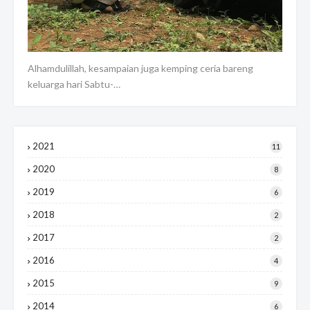
Alhamdulillah, kesampaian juga kemping ceria bareng
keluarga hari Sabtu-…
2021
11
2020
8
2019
6
2018
2
2017
2
2016
4
2015
9
2014
6