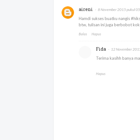
aireni
8 November 2015 pukul 0
Hamdi sukses buatku nangis #hiks 
btw, tulisan ini juga berbobot k
Balas
Hapus
Fida
12 November 2015
Terima kasihh banya makk
Hapus