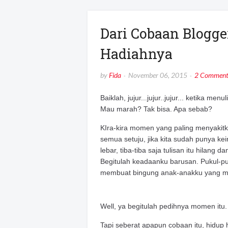
Dari Cobaan Blogg
Hadiahnya
by
Fida
November 06, 2015
2 Comment
Baiklah, jujur...jujur..jujur... ketika me
Mau marah? Tak bisa. Apa sebab?
KIra-kira momen yang paling menyakitk
semua setuju, jika kita sudah punya ke
lebar, tiba-tiba saja tulisan itu hilang
Begitulah keadaanku barusan. Pukul-puku
membuat bingung anak-anakku yang me
Well, ya begitulah pedihnya momen itu.
Tapi seberat apapun cobaan itu, hidup h