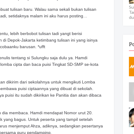
Su
uat tulisan baru. Walau sama sekali bukan tulisan
Ta
tadi, setidaknya malam ini aku harus posting…
du
tu, lebih berbobot tulisan tadi yangt berisi
di Depok-Jakarta ketimbang tulisan ini yang isinya
P
cobaanku barusan. *ufft
menulis tentang si Sulungku saja dulu ya. Hamdi
 lomba cipta dan baca puisi Tingkat SD-SMP se-kota
kan dikirim dari sekolahnya untuk mengikuti Lomba
membawa puisi ciptaannya yang dibuat di sekolah.
puisi itu sudah dikirikan ke Panitia dan akan dibaca
an dia membaca. Hamdi mendapat Nomor urut 20.
k yang bagus. Untuk peserta yang tampil setelah
harus menjemput Ahza, adiknya, sedangkan pesertanya
an bersama guru pendamping.