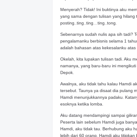
Menyerah? Tidak! Ini buktinya aku memb
yang sama dengan tulisan yang hilang 
posting..ting..ting…ting..tong.
Sebenarnya sudah nulis apa sih tadi? Ten
pengalamanku berbisnis selama 1 tahun 
adalah bahasan atas kekesalanku atas 
Okelah, kita lupakan tulisan tadi. Aku 
namanya, yang baru-baru ini mengikuti
Depok.
Awalnya, aku tidak tahu kalau Hamdi a
tersebut. Taunya ya disaat dia pulang 
Hamdi menunjukkannya padaku. Katanya 
esoknya ketika lomba.
Aku datang mendampingi sampai gilir
Peserta lain sebelum Hamdi juga banya
Hamdi, aku tidak tau. Berhubung aku 
lebih dari 60 orang. Hamdi aku titipk