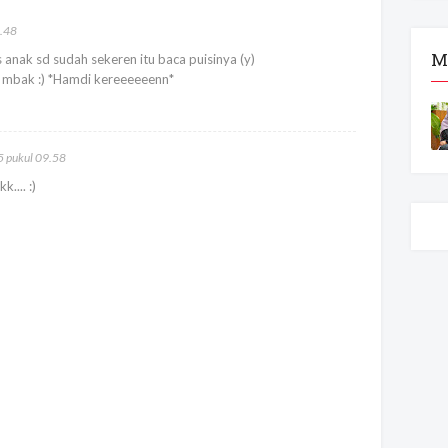
5.48
M
anak sd sudah sekeren itu baca puisinya (y)
ok mbak :) *Hamdi kereeeeeenn*
 pukul 09.58
.... :)