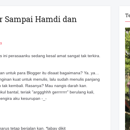
T
er Sampai Hamdi dan
s
nulis ini perasaanku sedang kesal amat sangat tak terkira.
an untuk para Blogger itu disaat bagaimana? Ya..ya…
inginan kuat untuk menulis, lalu sudah menulis panjang
 dan tak kembali. Rasanya? Mau nangis darah kan.
l bantal, teriak "arggghhh gerrrrrrr" berulang kali,
ngira aku kesurupan -_-
arus tetap berjalan kan. *labay dikit