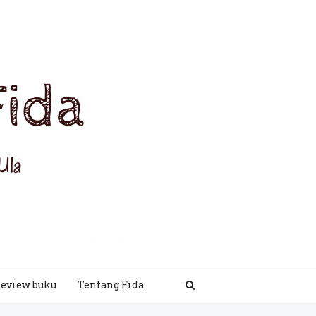
eview buku
Tentang Fida