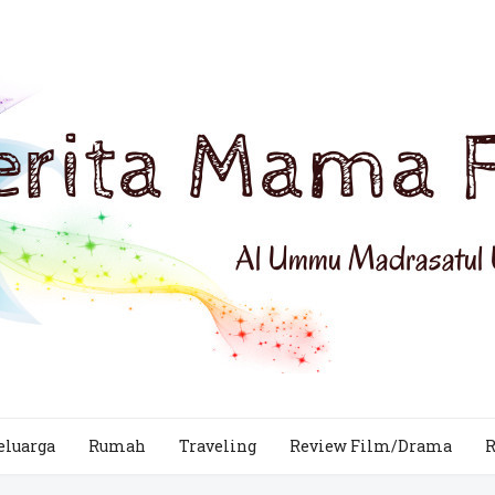
eluarga
Rumah
Traveling
Review Film/Drama
R