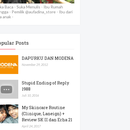
ka Baca - Suka Menulis - Ibu Rumah
ngga - Pemilik @aufadina_store - Ibu dari
a anak -
opular Posts
DAPURKU DAN MODENA
November 29, 2012
Stupid Ending of Reply
1988
Juli 10, 2016
My Skincare Routine
(Clinique, Laneign) +
Review SK II dan Erha 21
April 24, 2017