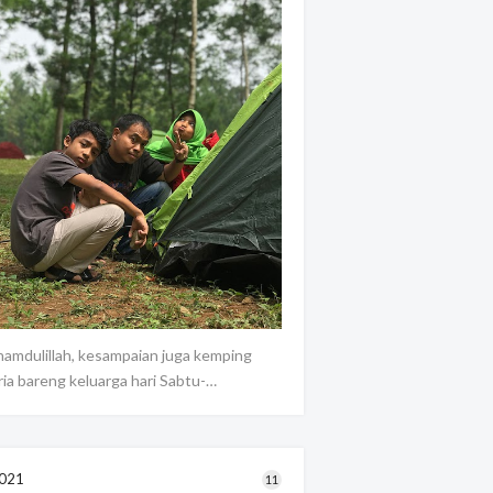
hamdulillah, kesampaian juga kemping
ria bareng keluarga hari Sabtu-…
021
11