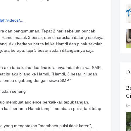
ah/videos/...
.
ara dan pengumuman. Tepat 2 hari sebelum puncak
a Hamdi masuk 3 besar, dan diharuskan datang esoknya
ang. Aku beritahu berita ini ke Hamdi dan pihak sekolah.
uara berapa, tapi 3 besar sudah ditangannya saja
ya aku tahu kalau dua finalis lainnya adalah siswa SMP.
F
t itu aku bilang ke Hamdi, "Hamdi, 3 besar ini udah
a lomba digabung dengan siswa SMP."
B
i udah senang"
C
p membuat audience berkali-kali tepuk tangan.
by
n kali pertama Hamdi tampil membaca puisi, tapi tetap
da yang mengatakan "membaca puisi tidak keren",